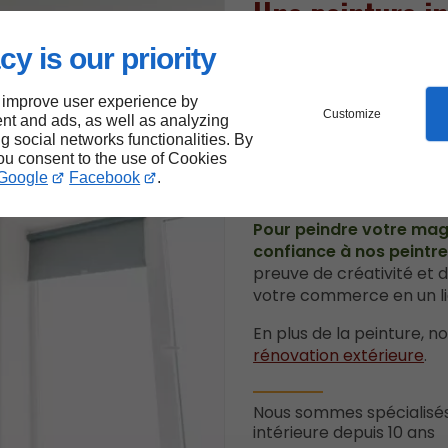
Une peinture in
originale
cy is our priority
Bien plus qu’un simple re
 improve user experience by
Customize
nt and ads, as well as analyzing
un élément essentiel qui
ng social networks functionalities. By
chaque pièce. Sa couleur 
you consent to the use of Cookies
choisies avec soin pour a
Google
Facebook
.
attrayant.
Pour peindre votre maga
confiance à nos peintre
preuve de créativité et 
votre commerce en un lie
En plus de la peinture, n
rénovation extérieure
.
Nous sommes spécialisés
intérieure depuis 10 ans