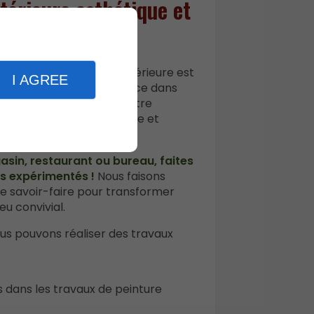
térieure esthétique et
vêtement, la peinture intérieure est
I AGREE
 donne le ton et l’ambiance dans
et ses finitions doivent être
voir un résultat esthétique et
sin, restaurant ou bureau, faites
s expérimentés !
Nous faisons
de savoir-faire pour transformer
u convivial.
ous pouvons réaliser des travaux
 dans les travaux de peinture