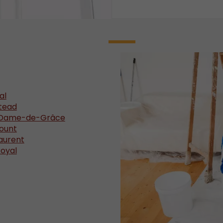
al
stead
re-Dame-de-Grâce
mount
Laurent
Royal